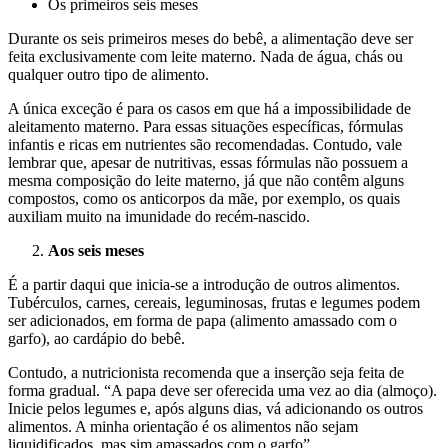
Os primeiros seis meses
Durante os seis primeiros meses do bebê, a alimentação deve ser
feita exclusivamente com leite materno. Nada de água, chás ou
qualquer outro tipo de alimento.
A única exceção é para os casos em que há a impossibilidade de
aleitamento materno. Para essas situações específicas, fórmulas
infantis e ricas em nutrientes são recomendadas. Contudo, vale
lembrar que, apesar de nutritivas, essas fórmulas não possuem a
mesma composição do leite materno, já que não contêm alguns
compostos, como os anticorpos da mãe, por exemplo, os quais
auxiliam muito na imunidade do recém-nascido.
Aos seis meses
É a partir daqui que inicia-se a introdução de outros alimentos.
Tubérculos, carnes, cereais, leguminosas, frutas e legumes podem
ser adicionados, em forma de papa (alimento amassado com o
garfo), ao cardápio do bebê.
Contudo, a nutricionista recomenda que a inserção seja feita de
forma gradual. “A papa deve ser oferecida uma vez ao dia (almoço).
Inicie pelos legumes e, após alguns dias, vá adicionando os outros
alimentos. A minha orientação é os alimentos não sejam
liquidificados, mas sim amassados com o garfo”.