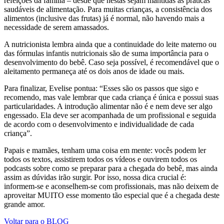
refeições da família – desde que nestas sejam mantidas as práticas
saudáveis de alimentação. Para muitas crianças, a consistência dos
alimentos (inclusive das frutas) já é normal, não havendo mais a
necessidade de serem amassados.
A nutricionista lembra ainda que a continuidade do leite materno ou
das fórmulas infantis nutricionais são de suma importância para o
desenvolvimento do bebê. Caso seja possível, é recomendável que o
aleitamento permaneça até os dois anos de idade ou mais.
Para finalizar, Evelise pontua: “Esses são os passos que sigo e
recomendo, mas vale lembrar que cada criança é única e possui suas
particularidades. A introdução alimentar não é e nem deve ser algo
engessado. Ela deve ser acompanhada de um profissional e seguida
de acordo com o desenvolvimento e individualidade de cada
criança”.
Papais e mamães, tenham uma coisa em mente: vocês podem ler
todos os textos, assistirem todos os vídeos e ouvirem todos os
podcasts sobre como se preparar para a chegada do bebê, mas ainda
assim as dúvidas irão surgir. Por isso, nossa dica crucial é:
informem-se e aconselhem-se com profissionais, mas não deixem de
aproveitar MUITO esse momento tão especial que é a chegada deste
grande amor.
Voltar para o BLOG