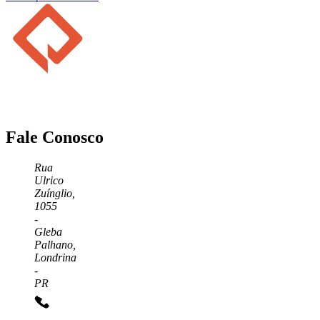
Fale Conosco
Rua
Ulrico
Zuínglio,
1055
-
Gleba
Palhano,
Londrina
-
PR
+55 43 3372-7555