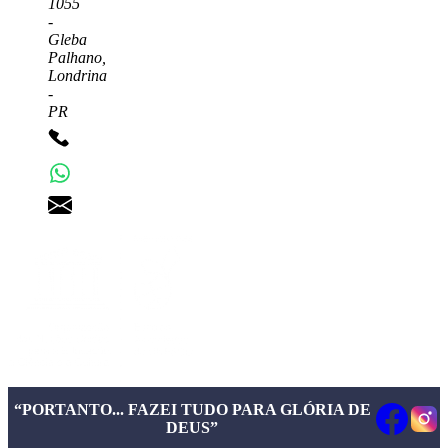
1055
-
Gleba
Palhano,
Londrina
-
PR
+55 43 3372-7555
+55 43 99156-3548
pgd@pgd.com.br
“PORTANTO... FAZEI TUDO PARA GLÓRIA DE
DEUS”