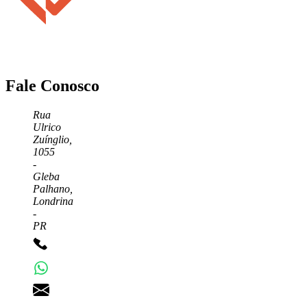
Fale Conosco
Rua
Ulrico
Zuínglio,
1055
-
Gleba
Palhano,
Londrina
-
PR
+55 43 3372-7555
+55 43 99156-3548
pgd@pgd.com.br