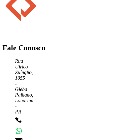
Fale Conosco
Rua
Ulrico
Zuínglio,
1055
-
Gleba
Palhano,
Londrina
-
PR
+55 43 3372-7555
+55 43 99156-3548