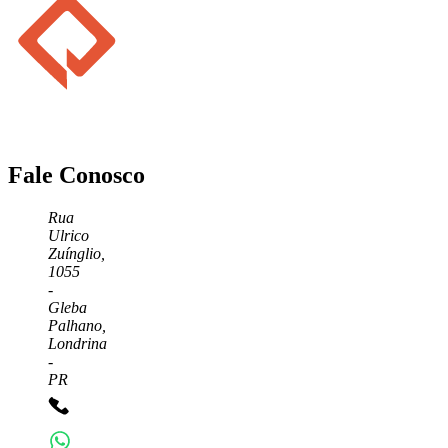
Fale Conosco
Rua
Ulrico
Zuínglio,
1055
-
Gleba
Palhano,
Londrina
-
PR
+55 43 3372-7555
+55 43 99156-3548