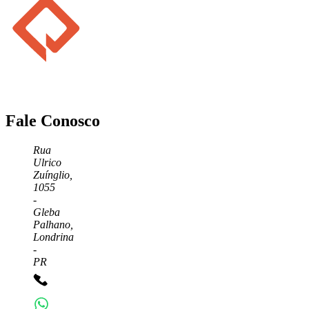
Fale Conosco
Rua
Ulrico
Zuínglio,
1055
-
Gleba
Palhano,
Londrina
-
PR
+55 43 3372-7555
+55 43 99156-3548