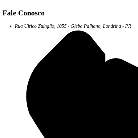
Fale Conosco
Rua
Ulrico
Zuínglio,
1055
-
Gleba
Palhano,
Londrina
-
PR
+55 43 3372-7555
+55 43 99156-3548
pgd@pgd.com.br