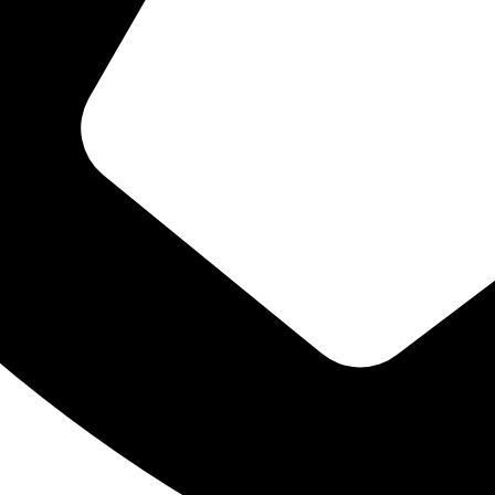
“PORTANTO... FAZEI TUDO PARA GLÓRIA DE DEUS”
ia em nosso site. Se você continua a usar este site, assumimos que você