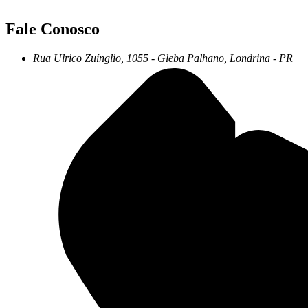
Fale Conosco
Rua
Ulrico
Zuínglio,
1055
-
Gleba
Palhano,
Londrina
-
PR
+55 43 3372-7555
+55 43 99156-3548
pgd@pgd.com.br