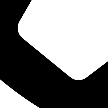
“PORTANTO... FAZEI TUDO PARA GLÓRIA DE DEUS”
ia em nosso site. Se você continua a usar este site, assumimos que você