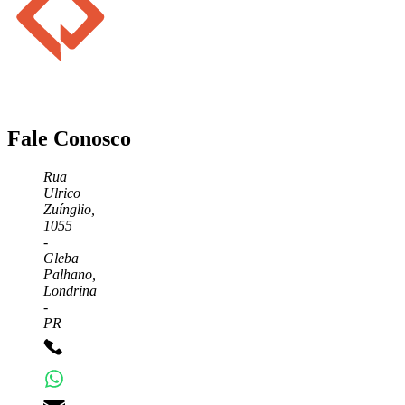
Fale Conosco
Rua
Ulrico
Zuínglio,
1055
-
Gleba
Palhano,
Londrina
-
PR
+55 43 3372-7555
+55 43 99156-3548