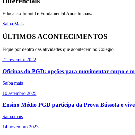
Diferênciais
Educação Infantil e Fundamental Anos Iniciais.
Saiba Mais
ÚLTIMOS ACONTECIMENTOS
Fique por dentro das atividades que acontecem no Colégio
21
fevereiro
2022
Oficinas do PGD: opções para movimentar corpo e m
Saiba mais
10
setembro
2025
Ensino Médio PGD participa da Prova Bússola e viven
Saiba mais
14
novembro
2023