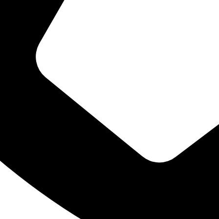
“PORTANTO... FAZEI TUDO PARA GLÓRIA DE DEUS”
ia em nosso site. Se você continua a usar este site, assumimos que você