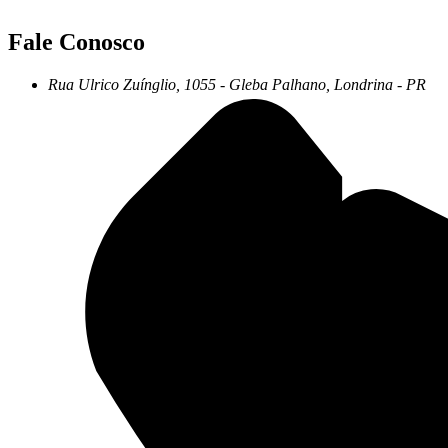
Fale Conosco
Rua
Ulrico
Zuínglio,
1055
-
Gleba
Palhano,
Londrina
-
PR
+55 43 3372-7555
+55 43 99156-3548
pgd@pgd.com.br