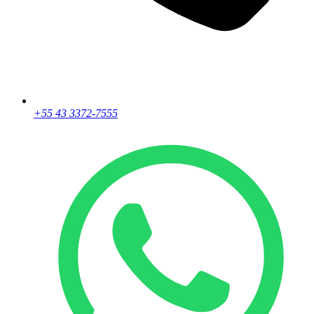
pgd@pgd.com.br
“PORTANTO... FAZEI TUDO PARA GLÓRIA DE
DEUS”
Nós utilizamos cookies para garantir que você tenha a melhor
experiência em nosso site. Se você continua a usar este site,
assumimos que você está satisfeito.
Ok