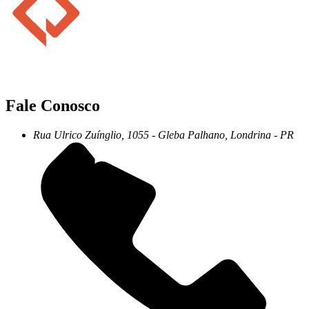
Fale Conosco
Rua
Ulrico
Zuínglio,
1055
-
Gleba
Palhano,
Londrina
-
PR
+55 43 3372-7555
+55 43 99156-3548