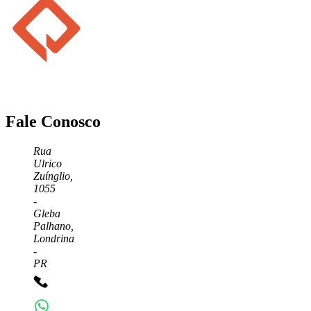
Fale Conosco
Rua
Ulrico
Zuínglio,
1055
-
Gleba
Palhano,
Londrina
-
PR
+55 43 3372-7555
+55 43 99156-3548